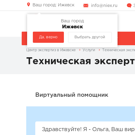
Ваш город:
Ижевск
info@niex.ru
Ваш город
Ижевск
Да, верно
Выбрать другой
КОМПАНИЯ
УСЛУГИ
Центр экспертиз в Ижевске
Услуги
Техническая эксп
Техническая эксперт
Здравствуйте! Я - Ольга, Ваш в